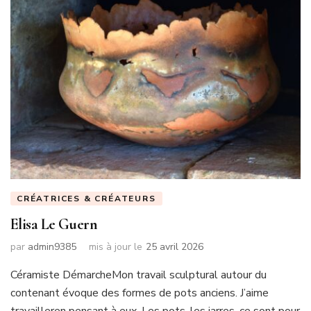
CRÉATRICES & CRÉATEURS
Elisa Le Guern
par
admin9385
mis à jour le
25 avril 2026
Céramiste DémarcheMon travail sculptural autour du
contenant évoque des formes de pots anciens. J’aime
travailleren pensant à eux. Les pots, les jarres, ce sont pour