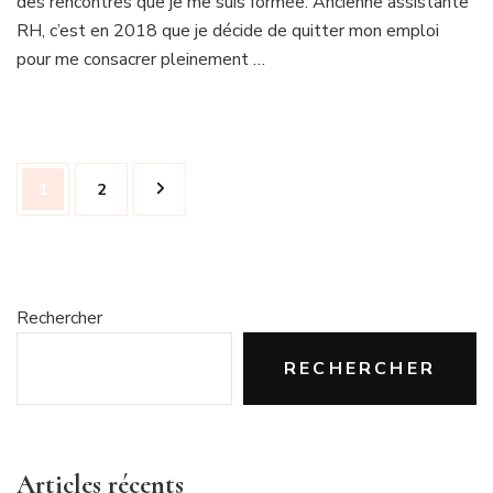
des rencontres que je me suis formée. Ancienne assistante
RH, c’est en 2018 que je décide de quitter mon emploi
pour me consacrer pleinement …
Pagination
Page
Page
1
2
des
publications
Rechercher
RECHERCHER
Articles récents