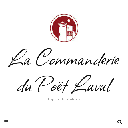
La Commanderie
du Poët-Laval
Espace de créateurs