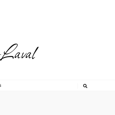
-Laval
S